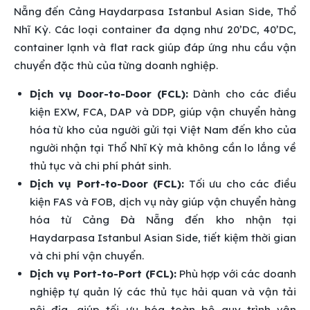
Nẵng đến Cảng Haydarpasa Istanbul Asian Side, Thổ
Nhĩ Kỳ. Các loại container đa dạng như 20’DC, 40’DC,
container lạnh và flat rack giúp đáp ứng nhu cầu vận
chuyển đặc thù của từng doanh nghiệp.
Dịch vụ Door-to-Door (FCL):
Dành cho các điều
kiện EXW, FCA, DAP và DDP, giúp vận chuyển hàng
hóa từ kho của người gửi tại Việt Nam đến kho của
người nhận tại Thổ Nhĩ Kỳ mà không cần lo lắng về
thủ tục và chi phí phát sinh.
Dịch vụ Port-to-Door (FCL):
Tối ưu cho các điều
kiện FAS và FOB, dịch vụ này giúp vận chuyển hàng
hóa từ Cảng Đà Nẵng đến kho nhận tại
Haydarpasa Istanbul Asian Side, tiết kiệm thời gian
và chi phí vận chuyển.
Dịch vụ Port-to-Port (FCL):
Phù hợp với các doanh
nghiệp tự quản lý các thủ tục hải quan và vận tải
nội địa, giúp tối ưu hóa toàn bộ quy trình vận