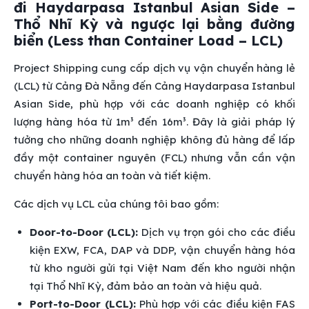
đi Haydarpasa Istanbul Asian Side –
Thổ Nhĩ Kỳ và ngược lại bằng đường
biển (Less than Container Load – LCL)
Project Shipping cung cấp dịch vụ vận chuyển hàng lẻ
(LCL) từ Cảng Đà Nẵng đến Cảng Haydarpasa Istanbul
Asian Side, phù hợp với các doanh nghiệp có khối
lượng hàng hóa từ 1m³ đến 16m³. Đây là giải pháp lý
tưởng cho những doanh nghiệp không đủ hàng để lấp
đầy một container nguyên (FCL) nhưng vẫn cần vận
chuyển hàng hóa an toàn và tiết kiệm.
Các dịch vụ LCL của chúng tôi bao gồm:
Door-to-Door (LCL):
Dịch vụ trọn gói cho các điều
kiện EXW, FCA, DAP và DDP, vận chuyển hàng hóa
từ kho người gửi tại Việt Nam đến kho người nhận
tại Thổ Nhĩ Kỳ, đảm bảo an toàn và hiệu quả.
Port-to-Door (LCL):
Phù hợp với các điều kiện FAS