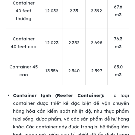
Container
67.6
40 feet
12.032
2.35
2.392
m3
thường
Container
76.3
12.023
2.352
2.698
40 feet cao
m3
Container 45
83.0
13.556
2.340
2.597
cao
m3
Container lạnh (Reefer Container):
là loại
container được thiết kế đặc biệt để vận chuyển
hàng hóa cần kiểm soát nhiệt độ, như thực phẩm
tươi sống, dược phẩm, và các sản phẩm dễ hư hỏng
khác. Các container này được trang bị hệ thống làm
lạnh mạnh mẽ, giúp duy trì nhiệt độ ổn định trong