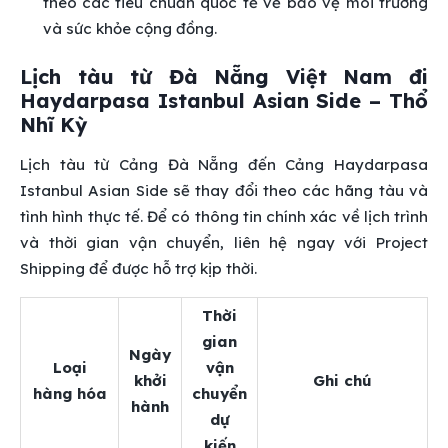
theo các tiêu chuẩn quốc tế về bảo vệ môi trường
và sức khỏe cộng đồng.
Lịch tàu từ Đà Nẵng Việt Nam đi
Haydarpasa Istanbul Asian Side – Thổ
Nhĩ Kỳ
Lịch tàu từ Cảng Đà Nẵng đến Cảng Haydarpasa
Istanbul Asian Side sẽ thay đổi theo các hãng tàu và
tình hình thực tế. Để có thông tin chính xác về lịch trình
và thời gian vận chuyển, liên hệ ngay với Project
Shipping để được hỗ trợ kịp thời.
Thời
gian
Ngày
Loại
vận
khởi
Ghi chú
hàng hóa
chuyển
hành
dự
kiến