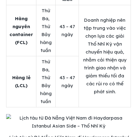
Thứ
Hàng
Ba,
Doanh nghiệp nên
nguyên
Thứ
43 – 47
tập trung vào việc
container
Bảy
ngày
chọn lựa các giải
(FCL)
hàng
Thổ Nhĩ Kỳ vận
tuần
chuyển hiệu quả,
nhằm cải thiện quy
Thứ
trình giao nhận và
Ba,
giảm thiểu tối đa
Hàng lẻ
Thứ
43 – 47
các rủi ro có thể
(LCL)
Bảy
ngày
phát sinh.
hàng
tuần