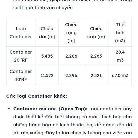
suốt quá trình vận chuyển
Chiều
Thể
Loại
Chiều
Chiều
rộng
tích
Container
dài (m)
cao (m)
(m)
(m3)
Container
28.4
5.485
2.286
2.265
20 ’RF
m3
Container
11.572
2.296
2.521
67.0 m3
40‘RF
Các loại Container khác:
Container mở nóc (Open Top):
Loại container này
được thiết kế đặc biệt không có mái, thích hợp cho
những hàng hóa có kích thước lớn, dễ dàng xếp dỡ
từ trên xuống. Đây là lựa chọn lý tưởng cho việc vận