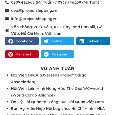
0909.411.668 (Mr Tuấn) / 0938.746.139 (Mr Tâm)
ceo@projectshipping.vn
info@projectshipping.vn
Văn Phòng: 20 Đ. Số 8, KDC CityLand Parkhill, Gò
Vấp, Hồ Chí Minh, Việt Nam
Facebook
Twitter
LinkedIn
Pinterest
Telegram
VŨ ANH TUẤN
Hội Viên OPCA (Overseas Project Cargo
Association)
Hội Viên Liên Minh Hàng Hóa Thế Giới WCAworld
(World Cargo Alliance)
Đại Lý Hải Quan tại Tổng Cục Hải Quan Việt Nam
Ban Hội Viên Hiệp Hội Logistics Hồ Chí Minh – HLA