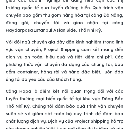
giúp các doanh nghiệp dễ dàng tiếp cận các thị
trường quốc tế qua tuyến đường biển. Quá trình vận
chuyển bao gồm thu gom hàng hóa tại cảng Đà Nẵng,
đóng gói, chuyển tải và giao nhận tại cảng
Haydarpasa Istanbul Asian Side, Thổ Nhĩ Kỳ.
Với đội ngũ chuyên gia dày dặn kinh nghiệm trong lĩnh
vực vận chuyển, Project Shipping cam kết mang đến
dịch vụ an toàn, hiệu quả và tiết kiệm chi phí. Các
phương thức vận chuyển đa dạng của chúng tôi, bao
gồm container, hàng rời và hàng đặc biệt, luôn đáp
ứng tối đa yêu cầu của khách hàng.
Cảng Hopa là điểm kết nối quan trọng đối với các
tuyến thương mại biển quốc tế tại khu vực Đông Bắc
Thổ Nhĩ Kỳ. Chúng tôi đảm bảo quá trình vận chuyển
suôn sẻ và giám sát toàn bộ quy trình để đảm bảo
chất lượng dịch vụ.
Dịch vụ của Project Shipping hỗ trợ
các doanh nghiệp Việt Nam mở rộng thị trường và gia