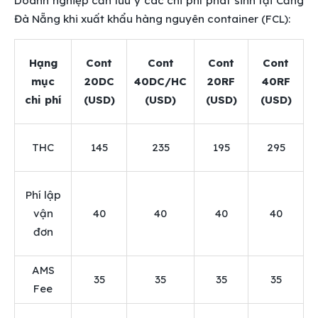
Doanh nghiệp cần lưu ý các chi phí phát sinh tại Cảng
Đà Nẵng khi xuất khẩu hàng nguyên container (FCL):
Hạng
Cont
Cont
Cont
Cont
mục
20DC
40DC/HC
20RF
40RF
chi phí
(USD)
(USD)
(USD)
(USD)
THC
145
235
195
295
Phí lập
vận
40
40
40
40
đơn
AMS
35
35
35
35
Fee