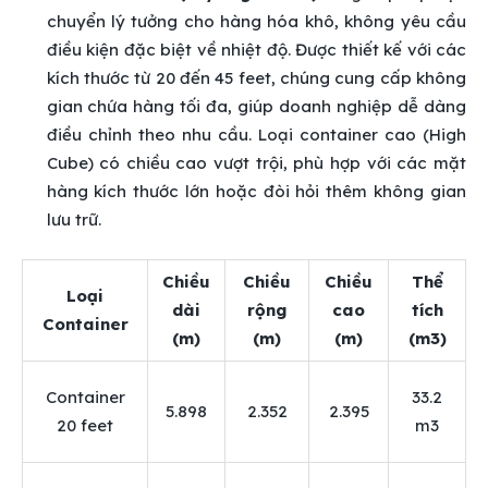
chuyển lý tưởng cho hàng hóa khô, không yêu cầu
điều kiện đặc biệt về nhiệt độ. Được thiết kế với các
kích thước từ 20 đến 45 feet, chúng cung cấp không
gian chứa hàng tối đa, giúp doanh nghiệp dễ dàng
điều chỉnh theo nhu cầu. Loại container cao (High
Cube) có chiều cao vượt trội, phù hợp với các mặt
hàng kích thước lớn hoặc đòi hỏi thêm không gian
lưu trữ.
Chiều
Chiều
Chiều
Thể
Loại
dài
rộng
cao
tích
Container
(m)
(m)
(m)
(m3)
Container
33.2
5.898
2.352
2.395
20 feet
m3