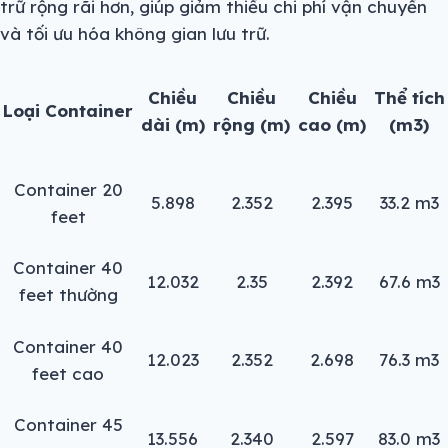
trữ rộng rãi hơn, giúp giảm thiểu chi phí vận chuyển
và tối ưu hóa không gian lưu trữ.
Chiều
Chiều
Chiều
Thể tích
Loại Container
dài (m)
rộng (m)
cao (m)
(m3)
Container 20
5.898
2.352
2.395
33.2 m3
feet
Container 40
12.032
2.35
2.392
67.6 m3
feet thường
Container 40
12.023
2.352
2.698
76.3 m3
feet cao
Container 45
13.556
2.340
2.597
83.0 m3