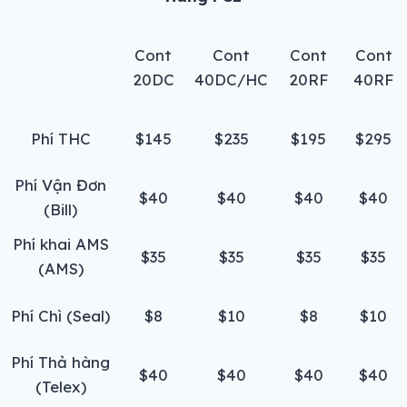
Cont
Cont
Cont
Cont
20DC
40DC/HC
20RF
40RF
Phí THC
$145
$235
$195
$295
Phí Vận Đơn
$40
$40
$40
$40
(Bill)
Phí khai AMS
$35
$35
$35
$35
(AMS)
Phí Chì (Seal)
$8
$10
$8
$10
Phí Thả hàng
$40
$40
$40
$40
(Telex)