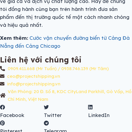
về giá cả và dịch vụ chất lượng cao. Hãy để chúng
tôi đồng hành cùng bạn trên hành trình đưa sản
phẩm đến thị trường quốc tế một cách nhanh chóng
và hiệu quả nhất.
Xem thêm:
Cước vận chuyển đường biển từ Cảng Đà
Nẵng đến Cảng Chicago
Liên hệ với chúng tôi
0909.411.668 (Mr Tuấn) / 0938.746.139 (Mr Tâm)
ceo@projectshipping.vn
info@projectshipping.vn
Văn Phòng: 20 Đ. Số 8, KDC CityLand Parkhill, Gò Vấp, Hồ
Chí Minh, Việt Nam
Facebook
Twitter
LinkedIn
Pinterest
Telegram