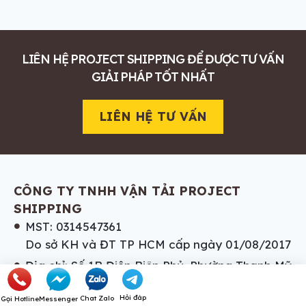
LIÊN HỆ PROJECT SHIPPING ĐỂ ĐƯỢC TƯ VẤN
GIẢI PHÁP TỐT NHẤT
LIÊN HỆ TƯ VẤN
CÔNG TY TNHH VẬN TẢI PROJECT
SHIPPING
MST: 0314547361
Do sở KH và ĐT TP HCM cấp ngày 01/08/2017
Địa chỉ: Số 1B Điện Biên Phủ, Phường Thạnh Mỹ
Tây, Thành phố Hồ Chí Minh, Việt Nam
Hỏi đáp
Chat Zalo
Gọi Hotline
Messenger
Văn Phòng: 20 Đ. Số 8, KDC CityLand Parkhill,