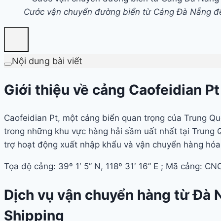
Cước vận chuyển đường biển từ Cảng Đà Nẵng đế
Nội dung bài viết
Giới thiệu về cảng Caofeidian P
Caofeidian Pt, một cảng biển quan trọng của Trung Qu
trong những khu vực hàng hải sầm uất nhất tại Trung Qu
trợ hoạt động xuất nhập khẩu và vận chuyển hàng hóa
Tọa độ cảng: 39º 1′ 5” N, 118º 31′ 16” E ; Mã cảng: C
Dịch vụ vận chuyển hàng từ Đà 
Shipping