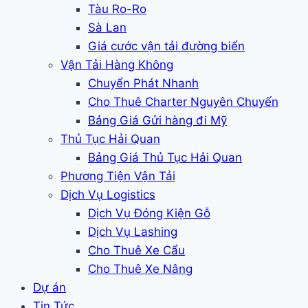
Tàu Ro-Ro
Sà Lan
Giá cước vận tải đường biển
Vận Tải Hàng Không
Chuyển Phát Nhanh
Cho Thuê Charter Nguyên Chuyến
Bảng Giá Gửi hàng đi Mỹ
Thủ Tục Hải Quan
Bảng Giá Thủ Tục Hải Quan
Phương Tiện Vận Tải
Dịch Vụ Logistics
Dịch Vụ Đóng Kiện Gỗ
Dịch Vụ Lashing
Cho Thuê Xe Cẩu
Cho Thuê Xe Nâng
Dự án
Tin Tức