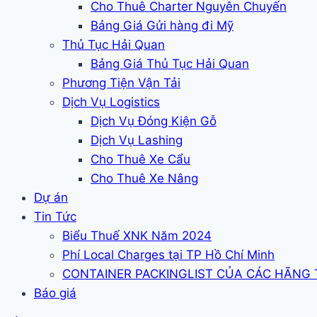
Cho Thuê Charter Nguyên Chuyến
Bảng Giá Gửi hàng đi Mỹ
Thủ Tục Hải Quan
Bảng Giá Thủ Tục Hải Quan
Phương Tiện Vận Tải
Dịch Vụ Logistics
Dịch Vụ Đóng Kiện Gỗ
Dịch Vụ Lashing
Cho Thuê Xe Cẩu
Cho Thuê Xe Nâng
Dự án
Tin Tức
Biểu Thuế XNK Năm 2024
Phí Local Charges tại TP Hồ Chí Minh
CONTAINER PACKINGLIST CỦA CÁC HÃNG
Báo giá