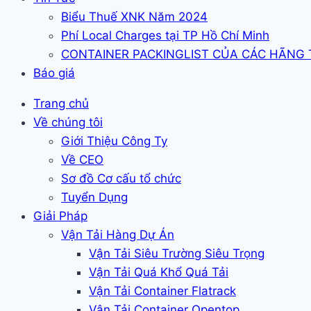
Biểu Thuế XNK Năm 2024
Phí Local Charges tại TP Hồ Chí Minh
CONTAINER PACKINGLIST CỦA CÁC HÃNG
Báo giá
Trang chủ
Về chúng tôi
Giới Thiệu Công Ty
Về CEO
Sơ đồ Cơ cấu tổ chức
Tuyển Dụng
Giải Pháp
Vận Tải Hàng Dự Án
Vận Tải Siêu Trường Siêu Trọng
Vận Tải Quá Khổ Quá Tải
Vận Tải Container Flatrack
Vận Tải Container Opentop