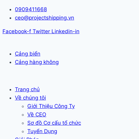
Skip
0909411668
to
ceo@projectshipping.vn
content
Facebook-f
Twitter
Linkedin-in
Cảng biển
Cảng hàng không
Trang chủ
Về chúng tôi
Giới Thiệu Công Ty
Về CEO
Sơ đồ Cơ cấu tổ chức
Tuyển Dụng