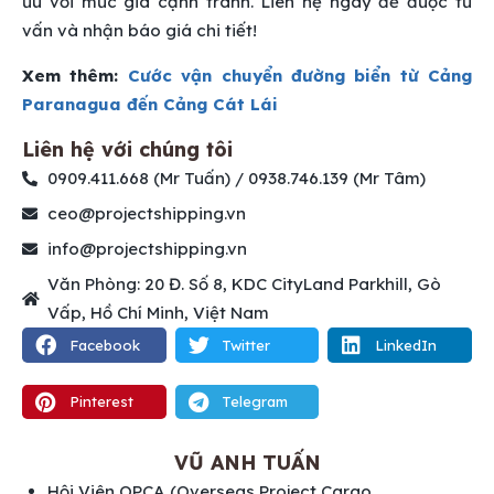
ưu với mức giá cạnh tranh. Liên hệ ngay để được tư
vấn và nhận báo giá chi tiết!
Xem thêm:
Cước vận chuyển đường biển từ Cảng
Paranagua đến Cảng Cát Lái
Liên hệ với chúng tôi
0909.411.668 (Mr Tuấn) / 0938.746.139 (Mr Tâm)
ceo@projectshipping.vn
info@projectshipping.vn
Văn Phòng: 20 Đ. Số 8, KDC CityLand Parkhill, Gò
Vấp, Hồ Chí Minh, Việt Nam
Facebook
Twitter
LinkedIn
Pinterest
Telegram
VŨ ANH TUẤN
Hội Viên OPCA (Overseas Project Cargo