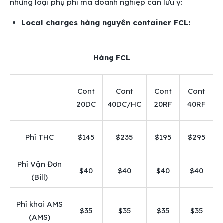
những loại phụ phí mà doanh nghiệp cần lưu ý:
Local charges hàng nguyên container FCL:
Hàng FCL
Cont
Cont
Cont
Cont
20DC
40DC/HC
20RF
40RF
Phí THC
$145
$235
$195
$295
Phí Vận Đơn
$40
$40
$40
$40
(Bill)
Phí khai AMS
$35
$35
$35
$35
(AMS)