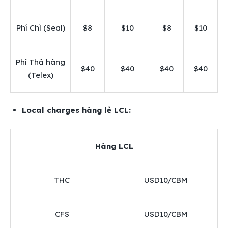
Phí Chì (Seal)
$8
$10
$8
$10
Phí Thả hàng
$40
$40
$40
$40
(Telex)
Local charges hàng lẻ LCL:
Hàng LCL
THC
USD10/CBM
CFS
USD10/CBM