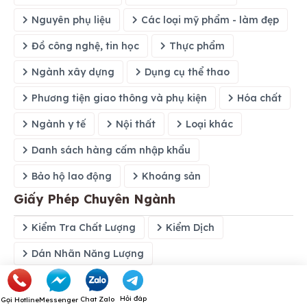
Nguyên phụ liệu
Các loại mỹ phẩm - làm đẹp
Đồ công nghệ, tin học
Thực phẩm
Ngành xây dựng
Dụng cụ thể thao
Phương tiện giao thông và phụ kiện
Hóa chất
Ngành y tế
Nội thất
Loại khác
Danh sách hàng cấm nhập khẩu
Bảo hộ lao động
Khoáng sản
Giấy Phép Chuyên Ngành
Kiểm Tra Chất Lượng
Kiểm Dịch
Dán Nhãn Năng Lượng
An Toàn Vệ Sinh Thực Phẩm
Xin Cấp C/O
Hỏi đáp
Kiến Thức Chuyên Ngành
Chat Zalo
Gọi Hotline
Messenger