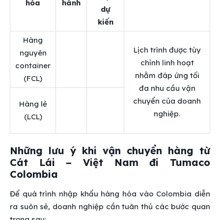
hóa
hành
dự
kiến
Hàng
Lịch trình được tùy
nguyên
chỉnh linh hoạt
container
nhằm đáp ứng tối
(FCL)
đa nhu cầu vận
chuyển của doanh
Hàng lẻ
nghiệp.
(LCL)
Những lưu ý khi vận chuyển hàng từ
Cát Lái – Việt Nam đi Tumaco
Colombia
Để quá trình nhập khẩu hàng hóa vào Colombia diễn
ra suôn sẻ, doanh nghiệp cần tuân thủ các bước quan
trọng sau: