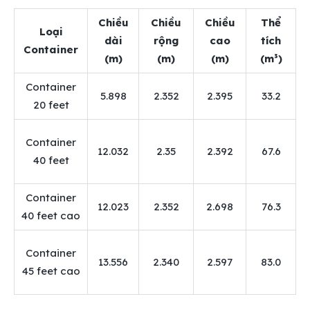
Chiều
Chiều
Chiều
Thể
Loại
dài
rộng
cao
tích
Container
(m)
(m)
(m)
(m³)
Container
5.898
2.352
2.395
33.2
20 feet
Container
12.032
2.35
2.392
67.6
40 feet
Container
12.023
2.352
2.698
76.3
40 feet cao
Container
13.556
2.340
2.597
83.0
45 feet cao