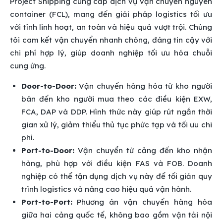
Project Shipping cung cấp dịch vụ vận chuyển nguyên
container (FCL), mang đến giải pháp logistics tối ưu
với tính linh hoạt, an toàn và hiệu quả vượt trội. Chúng
tôi cam kết vận chuyển nhanh chóng, đáng tin cậy với
chi phí hợp lý, giúp doanh nghiệp tối ưu hóa chuỗi
cung ứng.
Door-to-Door:
Vận chuyển hàng hóa từ kho người
bán đến kho người mua theo các điều kiện EXW,
FCA, DAP và DDP. Hình thức này giúp rút ngắn thời
gian xử lý, giảm thiểu thủ tục phức tạp và tối ưu chi
phí.
Port-to-Door:
Vận chuyển từ cảng đến kho nhận
hàng, phù hợp với điều kiện FAS và FOB. Doanh
nghiệp có thể tận dụng dịch vụ này để tối giản quy
trình logistics và nâng cao hiệu quả vận hành.
Port-to-Port:
Phương án vận chuyển hàng hóa
giữa hai cảng quốc tế, không bao gồm vận tải nội