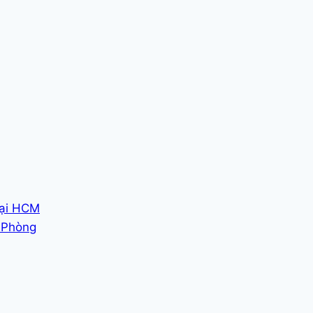
tại HCM
i Phòng