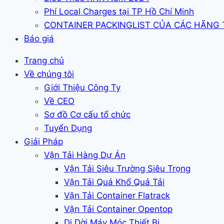
Phí Local Charges tại TP Hồ Chí Minh
CONTAINER PACKINGLIST CỦA CÁC HÃNG
Báo giá
Trang chủ
Về chúng tôi
Giới Thiệu Công Ty
Về CEO
Sơ đồ Cơ cấu tổ chức
Tuyển Dụng
Giải Pháp
Vận Tải Hàng Dự Án
Vận Tải Siêu Trường Siêu Trọng
Vận Tải Quá Khổ Quá Tải
Vận Tải Container Flatrack
Vận Tải Container Opentop
Di Dời Máy Móc Thiết Bị