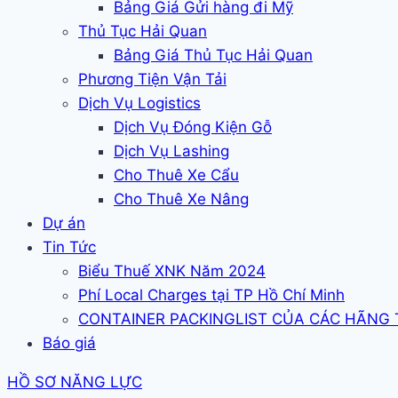
Bảng Giá Gửi hàng đi Mỹ
Thủ Tục Hải Quan
Bảng Giá Thủ Tục Hải Quan
Phương Tiện Vận Tải
Dịch Vụ Logistics
Dịch Vụ Đóng Kiện Gỗ
Dịch Vụ Lashing
Cho Thuê Xe Cẩu
Cho Thuê Xe Nâng
Dự án
Tin Tức
Biểu Thuế XNK Năm 2024
Phí Local Charges tại TP Hồ Chí Minh
CONTAINER PACKINGLIST CỦA CÁC HÃNG
Báo giá
HỒ SƠ NĂNG LỰC