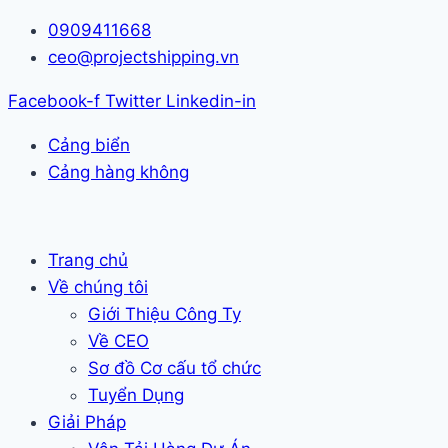
Skip
0909411668
to
ceo@projectshipping.vn
content
Facebook-f
Twitter
Linkedin-in
Cảng biển
Cảng hàng không
Trang chủ
Về chúng tôi
Giới Thiệu Công Ty
Về CEO
Sơ đồ Cơ cấu tổ chức
Tuyển Dụng
Giải Pháp