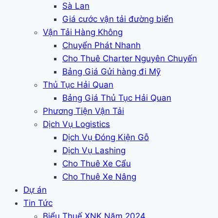
Sà Lan
Giá cước vận tải đường biển
Vận Tải Hàng Không
Chuyển Phát Nhanh
Cho Thuê Charter Nguyên Chuyến
Bảng Giá Gửi hàng đi Mỹ
Thủ Tục Hải Quan
Bảng Giá Thủ Tục Hải Quan
Phương Tiện Vận Tải
Dịch Vụ Logistics
Dịch Vụ Đóng Kiện Gỗ
Dịch Vụ Lashing
Cho Thuê Xe Cẩu
Cho Thuê Xe Nâng
Dự án
Tin Tức
Biểu Thuế XNK Năm 2024