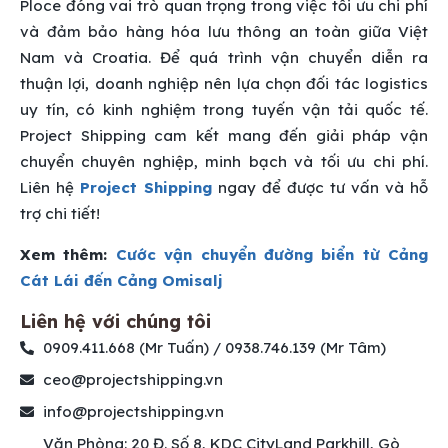
Ploce đóng vai trò quan trọng trong việc tối ưu chi phí
và đảm bảo hàng hóa lưu thông an toàn giữa Việt
Nam và Croatia. Để quá trình vận chuyển diễn ra
thuận lợi, doanh nghiệp nên lựa chọn đối tác logistics
uy tín, có kinh nghiệm trong tuyến vận tải quốc tế.
Project Shipping cam kết mang đến giải pháp vận
chuyển chuyên nghiệp, minh bạch và tối ưu chi phí.
Liên hệ
Project Shipping
ngay để được tư vấn và hỗ
trợ chi tiết!
Xem thêm:
Cước vận chuyển đường biển từ Cảng
Cát Lái đến Cảng Omisalj
Liên hệ với chúng tôi
0909.411.668 (Mr Tuấn) / 0938.746.139 (Mr Tâm)
ceo@projectshipping.vn
info@projectshipping.vn
Văn Phòng: 20 Đ. Số 8, KDC CityLand Parkhill, Gò