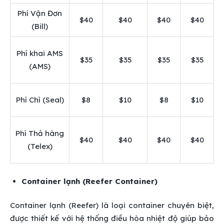
Phí Vận Đơn
$40
$40
$40
$40
(Bill)
Phí khai AMS
$35
$35
$35
$35
(AMS)
Phí Chì (Seal)
$8
$10
$8
$10
Phí Thả hàng
$40
$40
$40
$40
(Telex)
Container lạnh (Reefer Container)
Container lạnh (Reefer) là loại container chuyên biệt,
được thiết kế với hệ thống điều hòa nhiệt độ giúp bảo