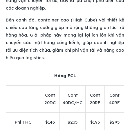
năng vận chuyển tối ưu, đây là lựa chọn phổ biến của
các doanh nghiệp.
Bên cạnh đó, container cao (High Cube) với thiết kế
chiều cao tăng cường giúp mở rộng không gian lưu trữ
hàng hóa. Giải pháp này mang lại lợi ích lớn khi vận
chuyển các mặt hàng cồng kềnh, giúp doanh nghiệp
tối ưu diện tích chứa, giảm chi phí vận tải và nâng cao
hiệu quả logistics.
Hàng FCL
Cont
Cont
Cont
Cont
20DC
40DC/HC
20RF
40RF
Phí THC
$145
$235
$195
$295