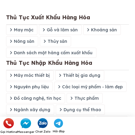
Thủ Tục Xuất Khẩu Hàng Hóa
May mặc
Gỗ và lâm sản
Khoáng sản
Nông sản
Thủy sản
Danh sách mặt hàng cấm xuất khẩu
Thủ Tục Nhập Khẩu Hàng Hóa
Máy móc thiết bị
Thiết bị gia dụng
Nguyên phụ liệu
Các loại mỹ phẩm - làm đẹp
Đồ công nghệ, tin học
Thực phẩm
Ngành xây dựng
Dụng cụ thể thao
Phương tiện giao thông và phụ kiện
Hóa chất
Hỏi đáp
Chat Zalo
Ngành y tế
Nội thất
Loại khác
Gọi Hotline
Messenger