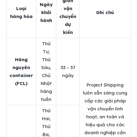
gian
Ngày
Loại
vận
khởi
Ghi chú
hàng hóa
chuyển
hành
dự
kiến
Thứ
Tư,
Hàng
Thứ
nguyên
Sáu,
33 – 37
container
Chủ
ngày
(FCL)
Nhật
Project Shipping
hàng
luôn sẵn sàng cung
tuần
cấp các giải pháp
vận chuyển linh
Thứ
hoạt, an toàn và
Hai,
hiệu quả cho các
Thứ
doanh nghiệp cần
Ba,