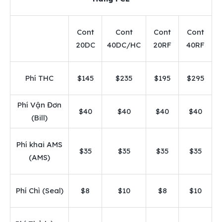
Cont
Cont
Cont
Cont
20DC
40DC/HC
20RF
40RF
Phí THC
$145
$235
$195
$295
Phí Vận Đơn
$40
$40
$40
$40
(Bill)
Phí khai AMS
$35
$35
$35
$35
(AMS)
Phí Chì (Seal)
$8
$10
$8
$10