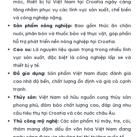
móc, thiết bị từ Việt Nam tại Croatia ngày càng
tăng nhằm phục vụ các lĩnh vực sản xuất, chế biến
và công nghiệp nặng.
Sản phẩm nông nghiệp:
Bao gồm thức ăn chăn
nuôi, phân bón và thuốc bảo vệ thực vật, góp phần
hỗ trợ phát triển nền nông nghiệp tại Croatia.
Cao su:
Là nguyên liệu quan trọng trong nhiều lĩnh
vực sản xuất, đặc biệt là công nghiệp lốp xe và
thiết bị y tế.
Đồ gia dụng:
Sản phẩm Việt Nam được đánh giá
cao nhờ độ bền, chất lượng ổn định và giá cả cạnh
tranh.
Thủy sản:
Việt Nam sở hữu nguồn cung thủy sản
phong phú, đảm bảo chất lượng cao, đáp ứng nhu
cầu tiêu thụ tại Croatia và các nước châu Âu.
Thủ công mỹ nghệ:
Các sản phẩm từ mây, tre, cói,
thảm mang đậm dấu ấn văn hóa Việt Nam đang
ngày càng được ưa chuộng tại thị trường quốc tế.