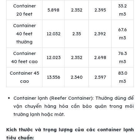
Container
33.2
5.898
2.352
2.395
20 feet
m3
Container
67.6
40 feet
12.032
2.35
2.392
m3
thường
Container
76.3
12.023
2.352
2.698
40 feet cao
m3
Container 45
83.0
13.556
2.340
2.597
cao
m3
Container lạnh (Reefer Container): Thường dùng để
vận chuyển hàng hóa cần bảo quản trong môi
trường lạnh hoặc mát.
Kích thước và trọng lượng của các container lạnh
tiêu chuẩn: