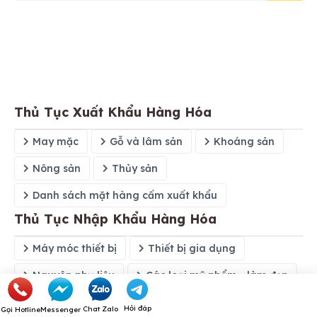
Thủ Tục Xuất Khẩu Hàng Hóa
May mặc
Gỗ và lâm sản
Khoáng sản
Nông sản
Thủy sản
Danh sách mặt hàng cấm xuất khẩu
Thủ Tục Nhập Khẩu Hàng Hóa
Máy móc thiết bị
Thiết bị gia dụng
Nguyên phụ liệu
Các loại mỹ phẩm - làm đẹp
Đồ công nghệ, tin học
Thực phẩm
Hỏi đáp
Chat Zalo
Gọi Hotline
Messenger