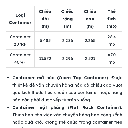
Chiều
Chiều
Chiều
Thể
Loại
dài
rộng
cao
tích
Container
(m)
(m)
(m)
(m3)
Container
28.4
5.485
2.286
2.265
20 ’RF
m3
Container
67.0
11.572
2.296
2.521
40‘RF
m3
Container mở nóc (Open Top Container):
Được
thiết kế để vận chuyển hàng hóa có chiều cao vượt
quá kích thước tiêu chuẩn của container hoặc hàng
hóa cần phải được xếp từ trên xuống.
Container mặt phẳng (Flat Rack Container):
Thích hợp cho việc vận chuyển hàng hóa cồng kềnh
hoặc quá khổ, không thể chứa trong container tiêu