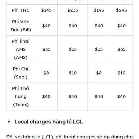
Phí THC
$145
$235
$195
$295
Phí Vận
$40
$40
$40
$40
Đơn (Bill)
Phí khai
AMS
$35
$35
$35
$35
(AMS)
Phí Chì
$8
$10
$8
$10
(Seal)
Phí Thả
hàng
$40
$40
$40
$40
(Telex)
Local charges hàng lẻ LCL
Đối với hàng lẻ (LCL), phí local charges sẽ áp dụng cho