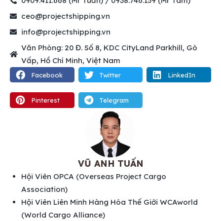
0909.411.668 (Mr Tuấn) / 0938.746.139 (Mr Tâm)
ceo@projectshipping.vn
info@projectshipping.vn
Văn Phòng: 20 Đ. Số 8, KDC CityLand Parkhill, Gò
Vấp, Hồ Chí Minh, Việt Nam
Facebook
Twitter
LinkedIn
Pinterest
Telegram
VŨ ANH TUẤN
Hội Viên OPCA (Overseas Project Cargo
Association)
Hội Viên Liên Minh Hàng Hóa Thế Giới WCAworld
(World Cargo Alliance)