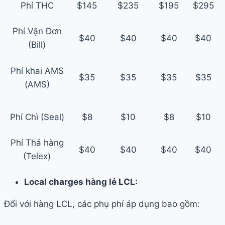
Phí THC
$145
$235
$195
$295
Phí Vận Đơn
$40
$40
$40
$40
(Bill)
Phí khai AMS
$35
$35
$35
$35
(AMS)
Phí Chì (Seal)
$8
$10
$8
$10
Phí Thả hàng
$40
$40
$40
$40
(Telex)
Local charges hàng lẻ LCL:
Đối với hàng LCL, các phụ phí áp dụng bao gồm: