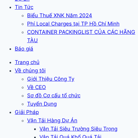
Tin Tức
Biểu Thuế XNK Năm 2024
Phí Local Charges tại TP Hồ Chí Minh
CONTAINER PACKINGLIST CỦA CÁC HÃNG
TÀU
Báo giá
Trang chủ
Về chúng tôi
Giới Thiệu Công Ty
Về CEO
Sơ đồ Cơ cấu tổ chức
Tuyển Dụng
Giải Pháp
Vận Tải Hàng Dự Án
Vận Tải Siêu Trường Siêu Trọng
Vận Tải Quá Khổ Quá Tải