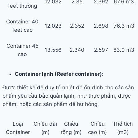
12.032
2.35
2.392
67.6 m3
feet thường
Container 40
12.023
2.352
2.698
76.3 m3
feet cao
Container 45
13.556
2.340
2.597
83.0 m3
cao
Container lạnh (Reefer container):
Được thiết kế để duy trì nhiệt độ ổn định cho các sản
phẩm yêu cầu bảo quản lạnh, như thực phẩm, dược
phẩm, hoặc các sản phẩm dễ hư hỏng.
Loại
Chiều dài
Chiều
Chiều
Thể tích
Container
(m)
rộng (m)
cao (m)
(m3)