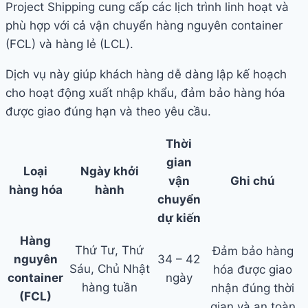
Project Shipping cung cấp các lịch trình linh hoạt và
phù hợp với cả vận chuyển hàng nguyên container
(FCL) và hàng lẻ (LCL).
Dịch vụ này giúp khách hàng dễ dàng lập kế hoạch
cho hoạt động xuất nhập khẩu, đảm bảo hàng hóa
được giao đúng hạn và theo yêu cầu.
Thời
gian
Loại
Ngày khởi
vận
Ghi chú
hàng hóa
hành
chuyển
dự kiến
Hàng
Thứ Tư, Thứ
Đảm bảo hàng
nguyên
34 – 42
Sáu, Chủ Nhật
hóa được giao
container
ngày
hàng tuần
nhận đúng thời
(FCL)
gian và an toàn