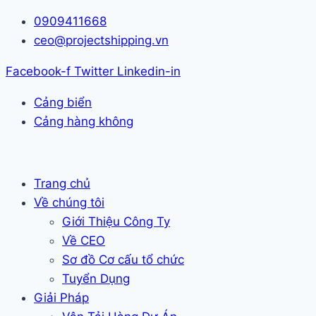
Skip
0909411668
to
ceo@projectshipping.vn
content
Facebook-f
Twitter
Linkedin-in
Cảng biển
Cảng hàng không
Trang chủ
Về chúng tôi
Giới Thiệu Công Ty
Về CEO
Sơ đồ Cơ cấu tổ chức
Tuyển Dụng
Giải Pháp