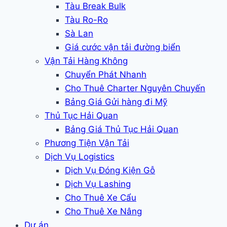
Tàu Break Bulk
Tàu Ro-Ro
Sà Lan
Giá cước vận tải đường biển
Vận Tải Hàng Không
Chuyển Phát Nhanh
Cho Thuê Charter Nguyên Chuyến
Bảng Giá Gửi hàng đi Mỹ
Thủ Tục Hải Quan
Bảng Giá Thủ Tục Hải Quan
Phương Tiện Vận Tải
Dịch Vụ Logistics
Dịch Vụ Đóng Kiện Gỗ
Dịch Vụ Lashing
Cho Thuê Xe Cẩu
Cho Thuê Xe Nâng
Dự án