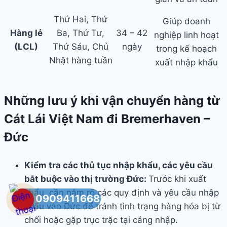
Thứ Hai, Thứ
Giúp doanh
Hàng lẻ
Ba, Thứ Tư,
34 – 42
nghiệp linh hoạt
(LCL)
Thứ Sáu, Chủ
ngày
trong kế hoạch
Nhật hàng tuần
xuất nhập khẩu
Những lưu ý khi vận chuyển hàng từ
Cát Lái Việt Nam đi Bremerhaven –
Đức
Kiểm tra các thủ tục nhập khẩu, các yêu cầu
bắt buộc vào thị trường Đức:
Trước khi xuất
khẩu, cần nắm rõ các quy định và yêu cầu nhập
0909411668
khẩu vào Đức để tránh tình trạng hàng hóa bị từ
chối hoặc gặp trục trặc tại cảng nhập.