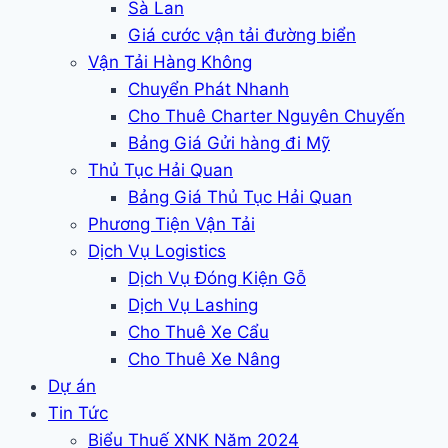
Sà Lan
Giá cước vận tải đường biển
Vận Tải Hàng Không
Chuyển Phát Nhanh
Cho Thuê Charter Nguyên Chuyến
Bảng Giá Gửi hàng đi Mỹ
Thủ Tục Hải Quan
Bảng Giá Thủ Tục Hải Quan
Phương Tiện Vận Tải
Dịch Vụ Logistics
Dịch Vụ Đóng Kiện Gỗ
Dịch Vụ Lashing
Cho Thuê Xe Cẩu
Cho Thuê Xe Nâng
Dự án
Tin Tức
Biểu Thuế XNK Năm 2024