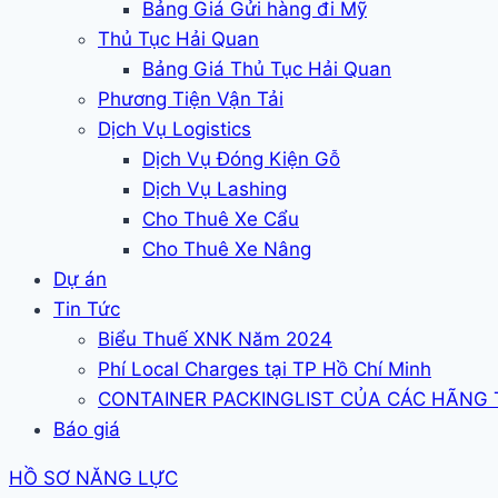
Bảng Giá Gửi hàng đi Mỹ
Thủ Tục Hải Quan
Bảng Giá Thủ Tục Hải Quan
Phương Tiện Vận Tải
Dịch Vụ Logistics
Dịch Vụ Đóng Kiện Gỗ
Dịch Vụ Lashing
Cho Thuê Xe Cẩu
Cho Thuê Xe Nâng
Dự án
Tin Tức
Biểu Thuế XNK Năm 2024
Phí Local Charges tại TP Hồ Chí Minh
CONTAINER PACKINGLIST CỦA CÁC HÃNG
Báo giá
HỒ SƠ NĂNG LỰC