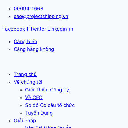
Skip
0909411668
to
ceo@projectshipping.vn
content
Facebook-f
Twitter
Linkedin-in
Cảng biển
Cảng hàng không
Trang chủ
Về chúng tôi
Giới Thiệu Công Ty
Về CEO
Sơ đồ Cơ cấu tổ chức
Tuyển Dụng
Giải Pháp