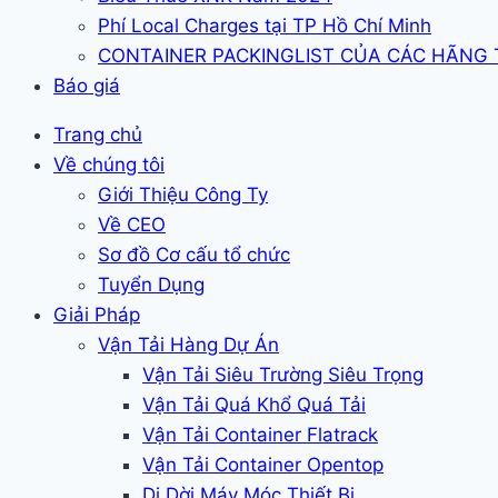
Phí Local Charges tại TP Hồ Chí Minh
CONTAINER PACKINGLIST CỦA CÁC HÃNG
Báo giá
Trang chủ
Về chúng tôi
Giới Thiệu Công Ty
Về CEO
Sơ đồ Cơ cấu tổ chức
Tuyển Dụng
Giải Pháp
Vận Tải Hàng Dự Án
Vận Tải Siêu Trường Siêu Trọng
Vận Tải Quá Khổ Quá Tải
Vận Tải Container Flatrack
Vận Tải Container Opentop
Di Dời Máy Móc Thiết Bị