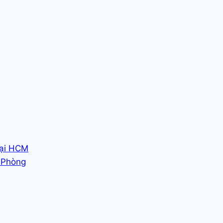
tại HCM
i Phòng