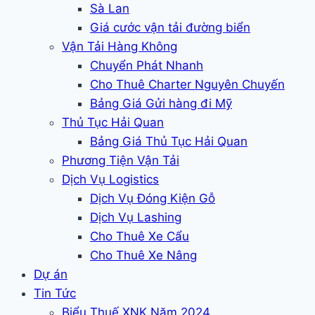
Sà Lan
Giá cước vận tải đường biển
Vận Tải Hàng Không
Chuyển Phát Nhanh
Cho Thuê Charter Nguyên Chuyến
Bảng Giá Gửi hàng đi Mỹ
Thủ Tục Hải Quan
Bảng Giá Thủ Tục Hải Quan
Phương Tiện Vận Tải
Dịch Vụ Logistics
Dịch Vụ Đóng Kiện Gỗ
Dịch Vụ Lashing
Cho Thuê Xe Cẩu
Cho Thuê Xe Nâng
Dự án
Tin Tức
Biểu Thuế XNK Năm 2024