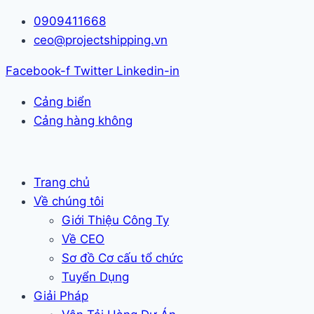
Skip
0909411668
to
ceo@projectshipping.vn
content
Facebook-f
Twitter
Linkedin-in
Cảng biển
Cảng hàng không
Trang chủ
Về chúng tôi
Giới Thiệu Công Ty
Về CEO
Sơ đồ Cơ cấu tổ chức
Tuyển Dụng
Giải Pháp