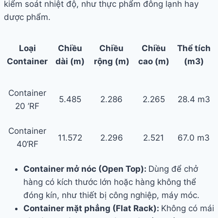
kiểm soát nhiệt độ, như thực phẩm đông lạnh hay
dược phẩm.
Loại
Chiều
Chiều
Chiều
Thể tích
Container
dài (m)
rộng (m)
cao (m)
(m3)
Container
5.485
2.286
2.265
28.4 m3
20 ’RF
Container
11.572
2.296
2.521
67.0 m3
40‘RF
Container mở nóc (Open Top):
Dùng để chở
hàng có kích thước lớn hoặc hàng không thể
đóng kín, như thiết bị công nghiệp, máy móc.
Container mặt phẳng (Flat Rack):
Không có mái