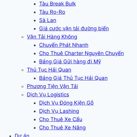
Tàu Break Bulk
Tàu Ro-Ro
Sà Lan
Giá cước vận tải đường biển
Vận Tải Hàng Không
Chuyển Phát Nhanh
Cho Thuê Charter Nguyên Chuyến
Bảng Giá Gửi hàng đi Mỹ
Thủ Tục Hải Quan
Bảng Giá Thủ Tục Hải Quan
Phương Tiện Vận Tải
Dịch Vụ Logistics
Dịch Vụ Đóng Kiện Gỗ
Dịch Vụ Lashing
Cho Thuê Xe Cẩu
Cho Thuê Xe Nâng
Dự án