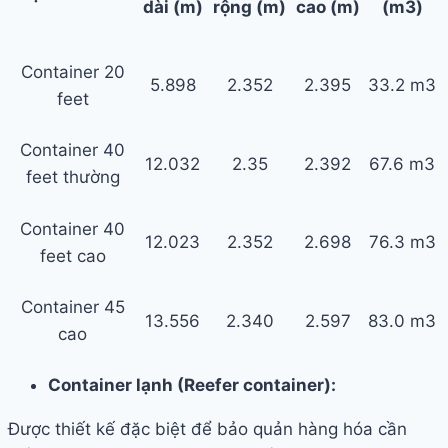
dài (m)
rộng (m)
cao (m)
(m3)
Container 20
5.898
2.352
2.395
33.2 m3
feet
Container 40
12.032
2.35
2.392
67.6 m3
feet thường
Container 40
12.023
2.352
2.698
76.3 m3
feet cao
Container 45
13.556
2.340
2.597
83.0 m3
cao
Container lạnh (Reefer container):
Được thiết kế đặc biệt để bảo quản hàng hóa cần