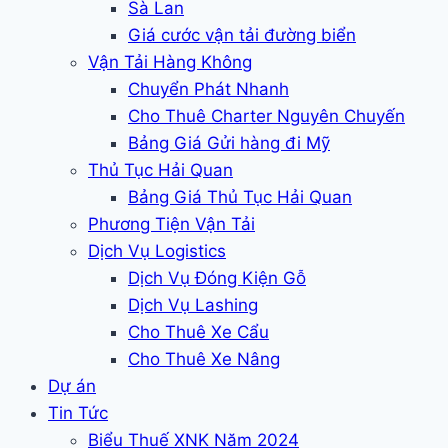
Sà Lan
Giá cước vận tải đường biển
Vận Tải Hàng Không
Chuyển Phát Nhanh
Cho Thuê Charter Nguyên Chuyến
Bảng Giá Gửi hàng đi Mỹ
Thủ Tục Hải Quan
Bảng Giá Thủ Tục Hải Quan
Phương Tiện Vận Tải
Dịch Vụ Logistics
Dịch Vụ Đóng Kiện Gỗ
Dịch Vụ Lashing
Cho Thuê Xe Cẩu
Cho Thuê Xe Nâng
Dự án
Tin Tức
Biểu Thuế XNK Năm 2024