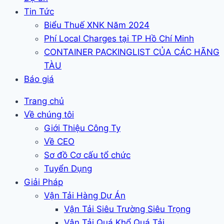
Tin Tức
Biểu Thuế XNK Năm 2024
Phí Local Charges tại TP Hồ Chí Minh
CONTAINER PACKINGLIST CỦA CÁC HÃNG
TÀU
Báo giá
Trang chủ
Về chúng tôi
Giới Thiệu Công Ty
Về CEO
Sơ đồ Cơ cấu tổ chức
Tuyển Dụng
Giải Pháp
Vận Tải Hàng Dự Án
Vận Tải Siêu Trường Siêu Trọng
Vận Tải Quá Khổ Quá Tải