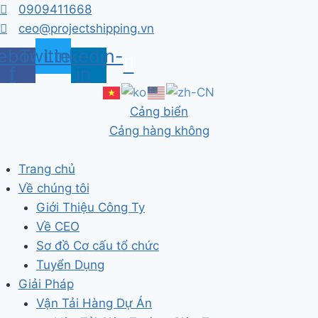
Skip
0909411668
to
ceo@projectshipping.vn
content
ebook-
Twitter
Linkedin-
f
in
Cảng biển
Cảng hàng không
Trang chủ
Về chúng tôi
Giới Thiệu Công Ty
Về CEO
Sơ đồ Cơ cấu tổ chức
Tuyển Dụng
Giải Pháp
Vận Tải Hàng Dự Án