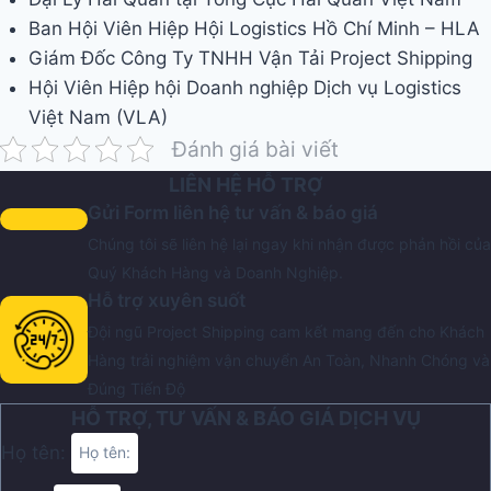
Ban Hội Viên Hiệp Hội Logistics Hồ Chí Minh – HLA
Giám Đốc Công Ty TNHH Vận Tải Project Shipping
Hội Viên Hiệp hội Doanh nghiệp Dịch vụ Logistics
Việt Nam (VLA)
Đánh giá bài viết
LIÊN HỆ HỖ TRỢ
Gửi Form liên hệ tư vấn & báo giá
Chúng tôi sẽ liên hệ lại ngay khi nhận được phản hồi của
Quý Khách Hàng và Doanh Nghiệp.
Hỗ trợ xuyên suốt
Đội ngũ Project Shipping cam kết mang đến cho Khách
Hàng trải nghiệm vận chuyển An Toàn, Nhanh Chóng và
Đúng Tiến Độ
HỖ TRỢ, TƯ VẤN & BÁO GIÁ DỊCH VỤ
Họ tên: