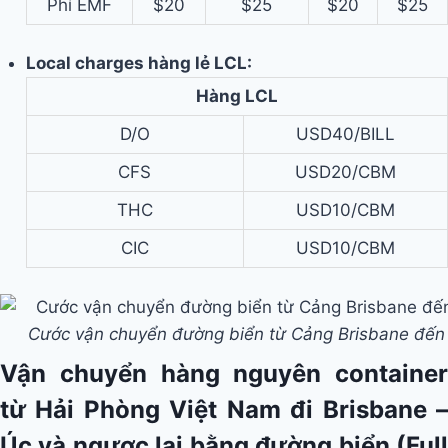
Phí EMF
$20
$25
$20
$25
Local charges hàng lẻ LCL:
Hàng LCL
D/O
USD40/BILL
CFS
USD20/CBM
THC
USD10/CBM
CIC
USD10/CBM
Cước vận chuyển đường biển từ Cảng Brisbane đến
Vận chuyển hàng nguyên container
từ Hải Phòng Việt Nam đi Brisbane –
Úc và ngược lại bằng đường biển (Full