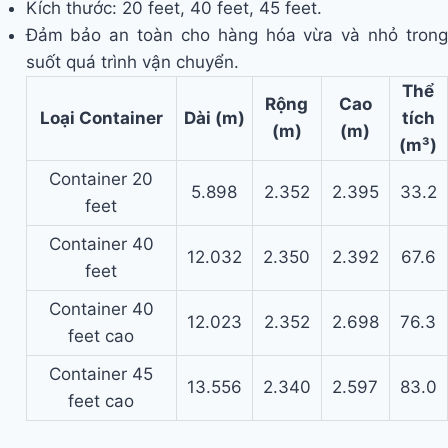
Kích thước: 20 feet, 40 feet, 45 feet.
Đảm bảo an toàn cho hàng hóa vừa và nhỏ trong
suốt quá trình vận chuyển.
Thể
Rộng
Cao
Loại Container
Dài (m)
tích
(m)
(m)
(m³)
Container 20
5.898
2.352
2.395
33.2
feet
Container 40
12.032
2.350
2.392
67.6
feet
Container 40
12.023
2.352
2.698
76.3
feet cao
Container 45
13.556
2.340
2.597
83.0
feet cao