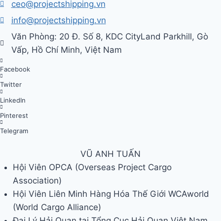
ceo@projectshipping.vn
info@projectshipping.vn
Văn Phòng: 20 Đ. Số 8, KDC CityLand Parkhill, Gò
Vấp, Hồ Chí Minh, Việt Nam
Facebook
Twitter
LinkedIn
Pinterest
Telegram
VŨ ANH TUẤN
Hội Viên OPCA (Overseas Project Cargo
Association)
Hội Viên Liên Minh Hàng Hóa Thế Giới WCAworld
(World Cargo Alliance)
Đại Lý Hải Quan tại Tổng Cục Hải Quan Việt Nam