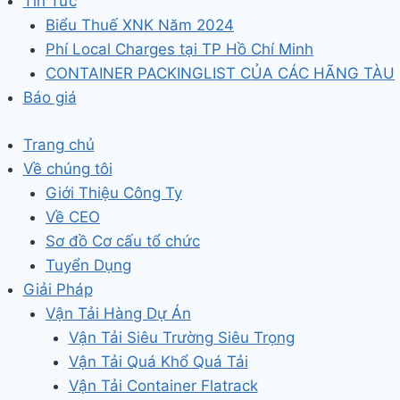
Tin Tức
Biểu Thuế XNK Năm 2024
Phí Local Charges tại TP Hồ Chí Minh
CONTAINER PACKINGLIST CỦA CÁC HÃNG TÀU
Báo giá
Trang chủ
Về chúng tôi
Giới Thiệu Công Ty
Về CEO
Sơ đồ Cơ cấu tổ chức
Tuyển Dụng
Giải Pháp
Vận Tải Hàng Dự Án
Vận Tải Siêu Trường Siêu Trọng
Vận Tải Quá Khổ Quá Tải
Vận Tải Container Flatrack