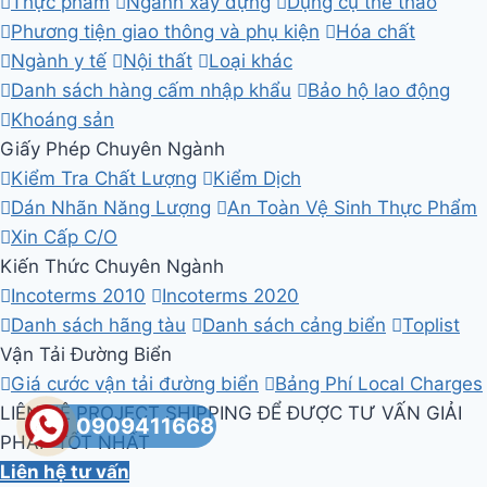
Thực phẩm
Ngành xây dựng
Dụng cụ thể thao
Phương tiện giao thông và phụ kiện
Hóa chất
Ngành y tế
Nội thất
Loại khác
Danh sách hàng cấm nhập khẩu
Bảo hộ lao động
Khoáng sản
Giấy Phép Chuyên Ngành
Kiểm Tra Chất Lượng
Kiểm Dịch
Dán Nhãn Năng Lượng
An Toàn Vệ Sinh Thực Phẩm
Xin Cấp C/O
Kiến Thức Chuyên Ngành
Incoterms 2010
Incoterms 2020
Danh sách hãng tàu
Danh sách cảng biển
Toplist
Vận Tải Đường Biển
Giá cước vận tải đường biển
Bảng Phí Local Charges
LIÊN HỆ PROJECT SHIPPING ĐỂ ĐƯỢC TƯ VẤN GIẢI
0909411668
PHÁP TỐT NHẤT
Liên hệ tư vấn