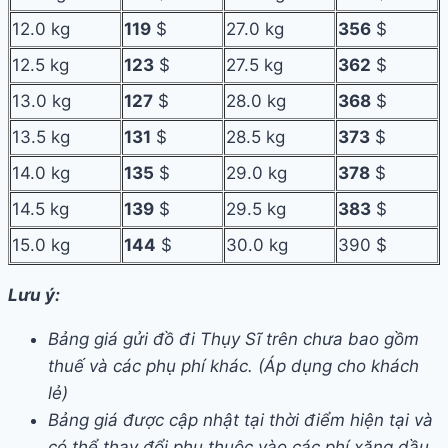
12.0 kg
119
$
27.0 kg
356
$
12.5 kg
123
$
27.5 kg
362
$
13.0 kg
127
$
28.0 kg
368
$
13.5 kg
131
$
28.5 kg
373
$
14.0 kg
135
$
29.0 kg
378
$
14.5 kg
139
$
29.5 kg
383
$
15.0 kg
144
$
30.0 kg
390 $
Lưu ý:
Bảng giá gửi đồ đi Thụy Sĩ trên chưa bao gồm
thuế và các phụ phí khác. (Áp dụng cho khách
lẻ)
Bảng giá được cập nhật tại thời điểm hiện tại và
có thể thay đổi phụ thuộc vào các phí xăng dầu