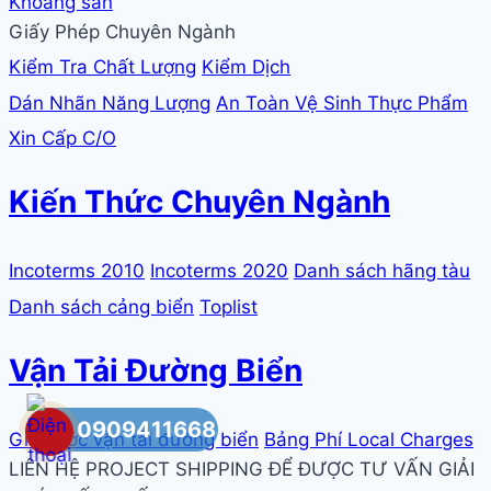
Khoáng sản
Giấy Phép Chuyên Ngành
Kiểm Tra Chất Lượng
Kiểm Dịch
Dán Nhãn Năng Lượng
An Toàn Vệ Sinh Thực Phẩm
Xin Cấp C/O
Kiến Thức Chuyên Ngành
Incoterms 2010
Incoterms 2020
Danh sách hãng tàu
Danh sách cảng biển
Toplist
Vận Tải Đường Biển
0909411668
Giá cước vận tải đường biển
Bảng Phí Local Charges
LIÊN HỆ PROJECT SHIPPING ĐỂ ĐƯỢC TƯ VẤN GIẢI