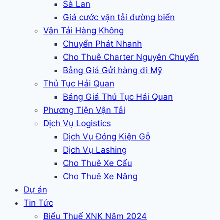
Sà Lan
Giá cước vận tải đường biển
Vận Tải Hàng Không
Chuyển Phát Nhanh
Cho Thuê Charter Nguyên Chuyến
Bảng Giá Gửi hàng đi Mỹ
Thủ Tục Hải Quan
Bảng Giá Thủ Tục Hải Quan
Phương Tiện Vận Tải
Dịch Vụ Logistics
Dịch Vụ Đóng Kiện Gỗ
Dịch Vụ Lashing
Cho Thuê Xe Cẩu
Cho Thuê Xe Nâng
Dự án
Tin Tức
Biểu Thuế XNK Năm 2024