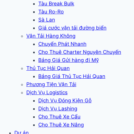
Tàu Break Bulk
Tàu Ro-Ro
Sà Lan
Giá cước vận tải đường biển
Vận Tải Hàng Không
Chuyển Phát Nhanh
Cho Thuê Charter Nguyên Chuyến
Bảng Giá Gửi hàng đi Mỹ
Thủ Tục Hải Quan
Bảng Giá Thủ Tục Hải Quan
Phương Tiện Vận Tải
Dịch Vụ Logistics
Dịch Vụ Đóng Kiện Gỗ
Dịch Vụ Lashing
Cho Thuê Xe Cẩu
Cho Thuê Xe Nâng
Dự án