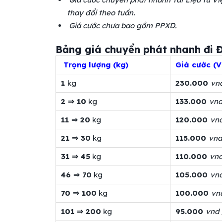
thay đổi theo tuần.
Giá cước chưa bao gồm PPXD.
Bảng giá chuyển phát nhanh đi 
Trọng lượng (kg)
Giá cước (
1
kg
230.000
vn
2 ⇒ 10
kg
133.000
vnd
11 ⇒ 20
kg
120.000
vn
21 ⇒​ 30
kg
115.000
vnd
31 ⇒​ 45
kg
110.000
vn
46 ⇒​ 70
kg
105.000
vn
70 ⇒ 100
kg
100.000
vn
101 ⇒ 200
kg
95.000
vnd