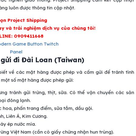
àng luôn được thông tin cập nhật.
ọn Project Shipping
 và trải nghiệm dịch vụ của chúng tôi!
LINE: 0909411668
gửi đi Đài Loan
(Taiwan)
biết về các mặt hàng được phép và cấm gửi để tránh tình
h một số mặt hàng được phép gửi:
g tránh gửi trứng, thịt, sữa. Có thể vận chuyển các sản
oại đông lạnh.
 hoa, phấn trang điểm, sữa tắm, dầu gội.
h, Liên Á, Kim Cương.
máy ép nước mía.
ỗ rừng Việt Nam (cần có giấy chứng nhận hun trùng).