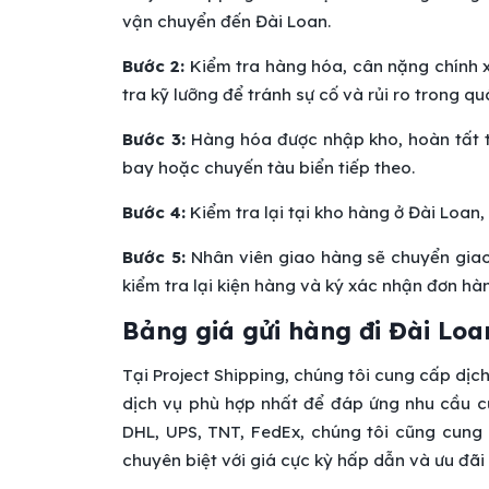
vận chuyển đến Đài Loan.
Bước 2:
Kiểm tra hàng hóa, cân nặng chính x
tra kỹ lưỡng để tránh sự cố và rủi ro trong qu
Bước 3:
Hàng hóa được nhập kho, hoàn tất 
bay hoặc chuyến tàu biển tiếp theo.
Bước 4:
Kiểm tra lại tại kho hàng ở Đài Loan
Bước 5:
Nhân viên giao hàng sẽ chuyển giao
kiểm tra lại kiện hàng và ký xác nhận đơn h
Bảng giá gửi hàng đi Đài Loa
Tại Project Shipping, chúng tôi cung cấp dịc
dịch vụ phù hợp nhất để đáp ứng nhu cầu 
DHL, UPS, TNT, FedEx, chúng tôi cũng cung
chuyên biệt với giá cực kỳ hấp dẫn và ưu đãi