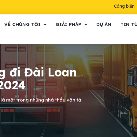
Cảng biển
VỀ CHÚNG TÔI
GIẢI PHÁP
DỰ ÁN
TIN T
g đi Đài Loan
 2024
 là một trong những nhà thầu vận tải