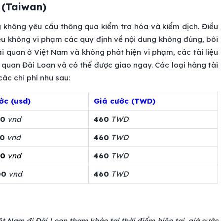
n (Taiwan)
g không yêu cầu thông qua kiểm tra hóa và kiểm dịch. Điều
ệu không vi phạm các quy định về nội dung không đúng, bôi
hải quan ở Việt Nam và không phát hiện vi phạm, các tài liệu
quan Đài Loan và có thể được giao ngay. Các loại hàng tài
 các chi phí như sau:
ớc (usd)
Giá cước (TWD)
00
vnd
460
TWD
00
vnd
460
TWD
00
vnd
460
TWD
00
vnd
460
TWD
t Nam đi Đài Loan tham khảo tại thời điểm hiện tại, giá cước