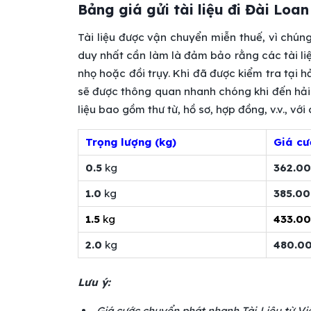
Bảng giá gửi tài liệu đi Đài Loa
Tài liệu được vận chuyển miễn thuế, vì chún
duy nhất cần làm là đảm bảo rằng các tài li
nhọ hoặc đồi trụy. Khi đã được kiểm tra tại 
sẽ được thông quan nhanh chóng khi đến hải 
liệu bao gồm thư từ, hồ sơ, hợp đồng, v.v., với
Trọng lượng (kg)
Giá cư
0.5
kg
362.0
1.0
kg
385.0
1.5
kg
433.0
2.0
kg
480.0
Lưu ý:
Giá cước chuyển phát nhanh Tài Liệu từ Việ