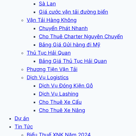
Sà Lan
Giá cước vận tải đường biển
Vận Tải Hàng Không
Chuyển Phát Nhanh
Cho Thuê Charter Nguyên Chuyến
Bảng Giá Gửi hàng đi Mỹ
Thủ Tục Hải Quan
Bảng Giá Thủ Tục Hải Quan
Phương Tiện Vận Tải
Dịch Vụ Logistics
Dịch Vụ Đóng Kiện Gỗ
Dịch Vụ Lashing
Cho Thuê Xe Cẩu
Cho Thuê Xe Nâng
Dự án
Tin Tức
Biểu Thuế XNK Năm 2024