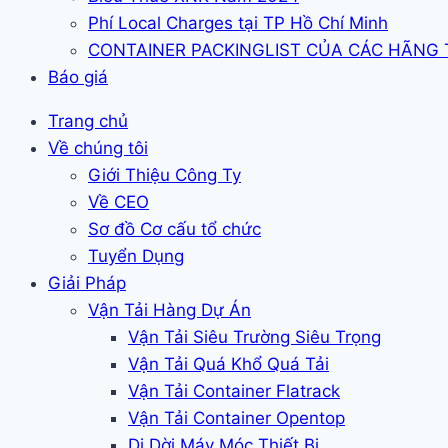
Phí Local Charges tại TP Hồ Chí Minh
CONTAINER PACKINGLIST CỦA CÁC HÃNG
Báo giá
Trang chủ
Về chúng tôi
Giới Thiệu Công Ty
Về CEO
Sơ đồ Cơ cấu tổ chức
Tuyển Dụng
Giải Pháp
Vận Tải Hàng Dự Án
Vận Tải Siêu Trường Siêu Trọng
Vận Tải Quá Khổ Quá Tải
Vận Tải Container Flatrack
Vận Tải Container Opentop
Di Dời Máy Móc Thiết Bị