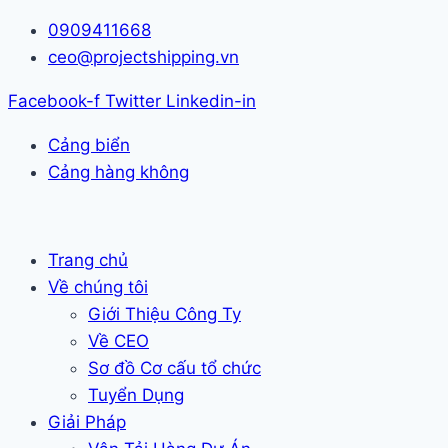
Skip
0909411668
to
ceo@projectshipping.vn
content
Facebook-f
Twitter
Linkedin-in
Cảng biển
Cảng hàng không
Trang chủ
Về chúng tôi
Giới Thiệu Công Ty
Về CEO
Sơ đồ Cơ cấu tổ chức
Tuyển Dụng
Giải Pháp