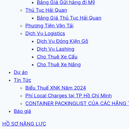
Bảng Giá Gửi hàng đi Mỹ
Thủ Tục Hải Quan
Bảng Giá Thủ Tục Hải Quan
Phương Tiện Vận Tải
Dịch Vụ Logistics
Dịch Vụ Đóng Kiện Gỗ
Dịch Vụ Lashing
Cho Thuê Xe Cẩu
Cho Thuê Xe Nâng
Dự án
Tin Tức
Biểu Thuế XNK Năm 2024
Phí Local Charges tại TP Hồ Chí Minh
CONTAINER PACKINGLIST CỦA CÁC HÃNG
Báo giá
HỒ SƠ NĂNG LỰC