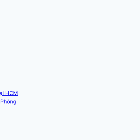
tại HCM
i Phòng